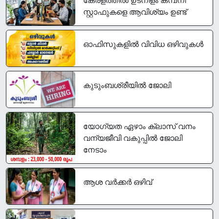
കേരളത്തിൽ ഉടനീളം കമ്പനി
സ്റ്റാഫുകളെ ആവിശ്യം ഉണ്ട്
ഓഫിസുകളിൽ വിവിധ ഒഴിവുകൾ
കുടുംബശ്രീയിൽ ജോലി
യോഗ്യത ഏഴാം ക്ലാസ് വനം
വന്യജീവി വകുപ്പിൽ ജോലി
നേടാം
ആശ വർക്കർ ഒഴിവ്