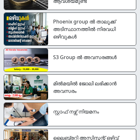
ആവശ്യമുണ്ട്
Phoenix group ൽ താലൂക്ക്
അടിസ്ഥാനത്തിൽ നിരവധി
ഒഴിവുകൾ
S3 Group ൽ അവസരങ്ങൾ
മിൽമയിൽ ജോലി ലഭിക്കാൻ
അവസരം
സ്റ്റാഫ് നഴ്സ് നിയമനം
ലൈബ്രറി അസിസ്റ്റന്റ് ഒഴിവ്