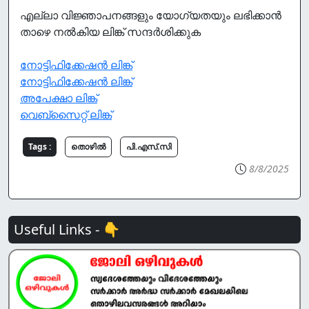
എല്ലാ വിജ്ഞാപനങ്ങളും യോഗ്യതയും ലഭിക്കാൻ
താഴെ നൽകിയ ലിങ്ക് സന്ദർശിക്കുക
നോട്ടിഫിക്കേഷൻ ലിങ്ക്
നോട്ടിഫിക്കേഷൻ ലിങ്ക്
അപേക്ഷാ ലിങ്ക്
വെബ്സൈറ്റ് ലിങ്ക്
Tags :
തൊഴില്‍
പി.എസ്.സി
8/8/2025
Useful Links - 👇