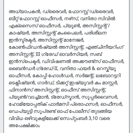
അധ്യാപകൻ, ഡ്രൈവർ, ഫോറസ്റ്റ് ഡ്രൈവർ,
ബീറ്റ് ഫോറസ്റ്റ് ഓഫീസർ, നഴ്‌സ്, വനിതാ സിവിൽ
എക്സൈസ് ഓഫീസർ, പ്യൂൺ, അസിസ്റ്റന്റ് /
കാഷ്യർ, അസിസ്റ്റന്റ് കംപൈലർ, പരിശീലന
ഇൻസ്ട്രക്ടർ, അസിസ്റ്റന്റ് മാനേജർ,
കോൺഫിഡൻഷ്യൽ അസിസ്റ്റന്റ്, എഞ്ചിനീയറിംഗ്
അസിസ്റ്റന്റ്, III ഗ്രേഡ് ഓവർസിയർ, സബ്
ഇൻസ്പെക്ടർ, ഡിവിഷണൽ അക്കൗണ്ട്സ് ഓഫീസർ,
ബൈൻഡർ ഗ്രേഡ്-II, വനിതാ ഫയർ & റെസ്ക്യൂ
ഓഫീസർ, കോപ്പി ഹോൾഡർ, സർജന്റ്, ലബോറട്ടറി
ടെക്നീഷ്യൻ, ഗാർഡ്, ടിക്കറ്റ് ഇഷ്യൂവർ കം മാസ്റ്റർ,
ഫിനാൻസ് അസിസ്റ്റന്റ്, ഓഫീസ് അസിസ്റ്റന്റ്,
പ്യൂൺ/വാച്ച്മാൻ, ട്രേഡ്സ്മാൻ, സൂപ്പർവൈസർ,
ഹോമിയോപ്പതിക് ഫാർമസി പ്രൊഫസർ, ഓഫീസർ,
ഡെപ്യൂട്ടി സൂപ്രണ്ട് ഓഫ് പോലീസ് തുടങ്ങിയ
വിവിധ ഒഴിവുകളിലേക്ക് സെപ്റ്റംബർ 3,10 വരെ
അപേക്ഷിക്കാം