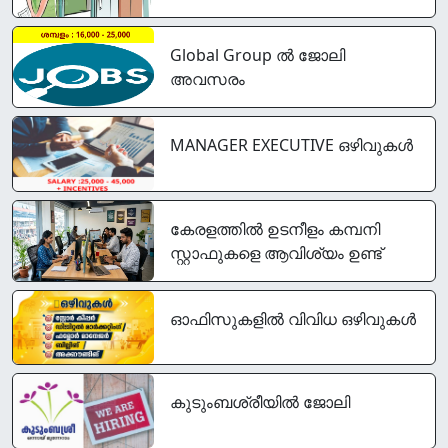
Global Group ൽ ജോലി
അവസരം
MANAGER EXECUTIVE ഒഴിവുകൾ
കേരളത്തിൽ ഉടനീളം കമ്പനി
സ്റ്റാഫുകളെ ആവിശ്യം ഉണ്ട്
ഓഫിസുകളിൽ വിവിധ ഒഴിവുകൾ
കുടുംബശ്രീയിൽ ജോലി