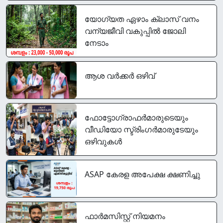
യോഗ്യത ഏഴാം ക്ലാസ് വനം
വന്യജീവി വകുപ്പിൽ ജോലി
നേടാം
ആശ വർക്കർ ഒഴിവ്
ഫോട്ടോഗ്രാഫര്‍മാരുടെയും
വീഡിയോ സ്ട്രിംഗര്‍മാരുടേയും
ഒഴിവുകൾ
ASAP കേരള അപേക്ഷ ക്ഷണിച്ചു
ഫാർമസിസ്റ്റ് നിയമനം