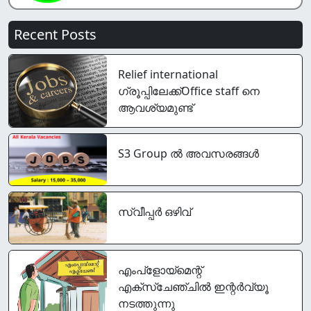
Recent Posts
Relief international
ഗ്രൂപ്പിലേക്ക്Office staff നെ
ആവശ്യമുണ്ട്
S3 Group ൽ അവസരങ്ങൾ
സ്വീപ്പര്‍ ഒഴിവ്
എംപ്‌ളോയ്‌മെന്റ്
എക്‌സ്‌ചേഞ്ചില്‍ ഇന്റർവ്യൂ
നടത്തുന്നു