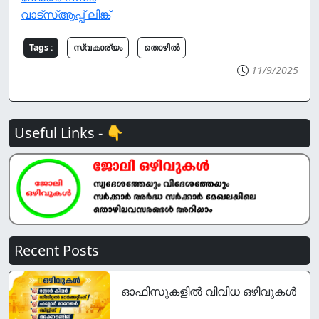
വാട്സ്ആപ്പ് ലിങ്ക്
Tags :
സ്വകാര്യം
തൊഴില്‍
11/9/2025
Useful Links - 👇
Recent Posts
ഓഫിസുകളിൽ വിവിധ ഒഴിവുകൾ