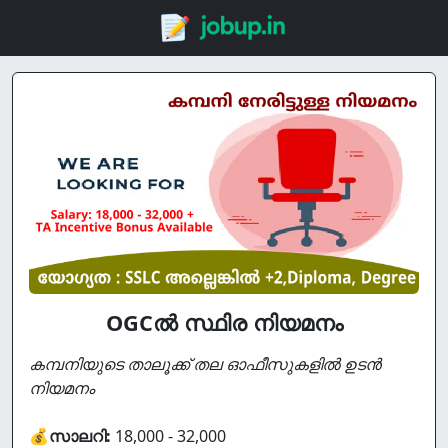
OGCൽ സ്ഥിര നിയമനം
കമ്പനിയുടെ താലൂക്ക് തല ഓഫീസുകളിൽ ഉടൻ
നിയമനം
💰
സാലറി:
18,000 - 32,000