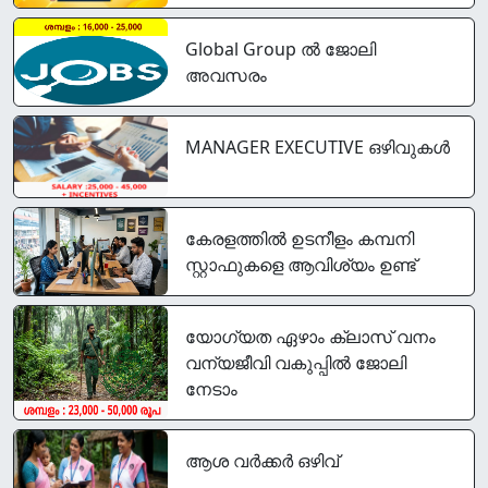
Global Group ൽ ജോലി
അവസരം
MANAGER EXECUTIVE ഒഴിവുകൾ
കേരളത്തിൽ ഉടനീളം കമ്പനി
സ്റ്റാഫുകളെ ആവിശ്യം ഉണ്ട്
യോഗ്യത ഏഴാം ക്ലാസ് വനം
വന്യജീവി വകുപ്പിൽ ജോലി
നേടാം
ആശ വർക്കർ ഒഴിവ്