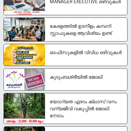
MANAGER EXECUTIVE ഒഴിവുകൾ
കേരളത്തിൽ ഉടനീളം കമ്പനി
സ്റ്റാഫുകളെ ആവിശ്യം ഉണ്ട്
ഓഫിസുകളിൽ വിവിധ ഒഴിവുകൾ
കുടുംബശ്രീയിൽ ജോലി
യോഗ്യത ഏഴാം ക്ലാസ് വനം
വന്യജീവി വകുപ്പിൽ ജോലി
നേടാം