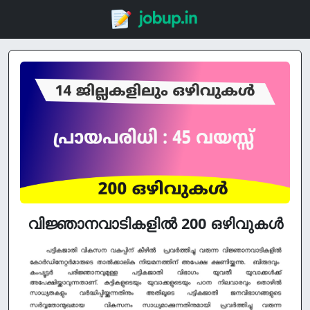
വിജ്ഞാനവാടികളിൽ 200 ഒഴിവുകൾ