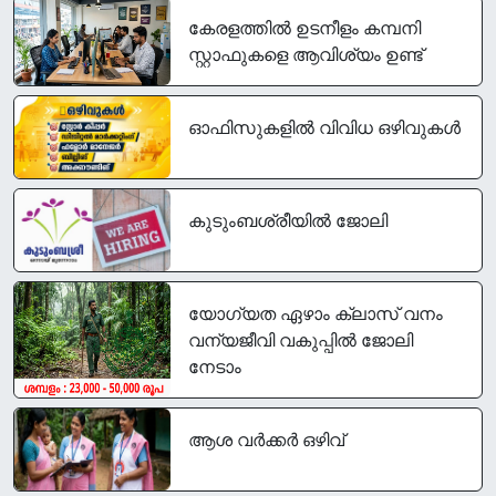
കേരളത്തിൽ ഉടനീളം കമ്പനി
സ്റ്റാഫുകളെ ആവിശ്യം ഉണ്ട്
ഓഫിസുകളിൽ വിവിധ ഒഴിവുകൾ
കുടുംബശ്രീയിൽ ജോലി
യോഗ്യത ഏഴാം ക്ലാസ് വനം
വന്യജീവി വകുപ്പിൽ ജോലി
നേടാം
ആശ വർക്കർ ഒഴിവ്