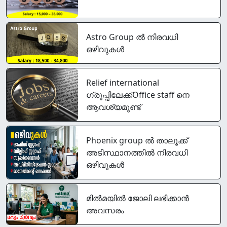
Astro Group ൽ നിരവധി
ഒഴിവുകൾ
Relief international
ഗ്രൂപ്പിലേക്ക്Office staff നെ
ആവശ്യമുണ്ട്
Phoenix group ൽ താലൂക്ക്
അടിസ്ഥാനത്തിൽ നിരവധി
ഒഴിവുകൾ
മിൽമയിൽ ജോലി ലഭിക്കാൻ
അവസരം