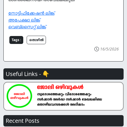
നോട്ടിഫിക്കേഷൻ ലിങ്ക്
അപേക്ഷാ ലിങ്ക്
വെബ്സൈറ്റ് ലിങ്ക്
Tags :
തൊഴില്‍
16/5/2026
Useful Links - 👇
Recent Posts