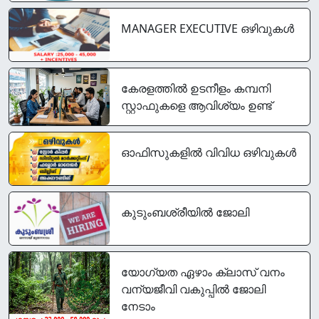
MANAGER EXECUTIVE ഒഴിവുകൾ
കേരളത്തിൽ ഉടനീളം കമ്പനി
സ്റ്റാഫുകളെ ആവിശ്യം ഉണ്ട്
ഓഫിസുകളിൽ വിവിധ ഒഴിവുകൾ
കുടുംബശ്രീയിൽ ജോലി
യോഗ്യത ഏഴാം ക്ലാസ് വനം
വന്യജീവി വകുപ്പിൽ ജോലി
നേടാം