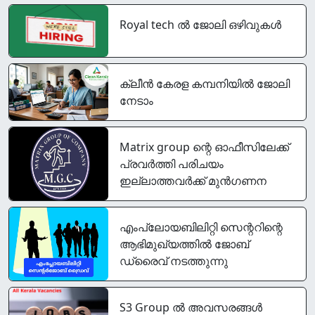
Royal tech ൽ ജോലി ഒഴിവുകൾ
ക്ലീൻ കേരള കമ്പനിയിൽ ജോലി
നേടാം
Matrix group ന്റെ ഓഫീസിലേക്ക്
പ്രവർത്തി പരിചയം
ഇല്ലാത്തവർക്ക് മുൻഗണന
എംപ്ലോയബിലിറ്റി സെന്ററിന്റെ
ആഭിമുഖ്യത്തില്‍ ജോബ്
ഡ്രൈവ് നടത്തുന്നു
S3 Group ൽ അവസരങ്ങൾ