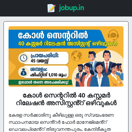
കോൾ സെന്ററിൽ 40 കസ്റ്റമർ
റിലേഷൻ അസിസ്റ്റൻ്റ് ഒഴിവുകൾ
കേരള സർക്കാരിനു കീഴിലുള്ള ഒരു സ്വയംഭരണ
സ്ഥാപനമായ സെൻ്റർ ഫോർ മാനേജ്മെൻ്റ്
ഡെവലപ്മെൻ്റ് തിരുവനന്തപുരം, കേന്ദ്രീകൃത