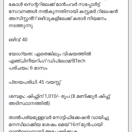
കോൾ സെന്ററിലേക്ക് മാൻപവർ സപ്പോർട്ട്
സേവനങ്ങൾ നൽകുന്നതിനായി കസ്റ്റമർ റിലേഷൻ
അസിസ്റ്റൻ്റ് ഒഴിവുകളിലേക്ക് കരാർ നിയമനം
നടത്തുന്നു
ഒഴിവ്: 40
യോഗ്യത: ഏതെങ്കിലും വിഷയത്തിൽ
എഞ്ചിനീയറിംഗ് ഡിപ്ലോമ/BTech
പരിചയം: 6 മാസം
പ്രായപരിധി: 45 വയസ്സ്
ശമ്പളം: ഷിഫ്റ്റിന് 1,010/- രൂപ (8 മണിക്കൂർ ഷിഫ്റ്റ്
അടിസ്ഥാനത്തിൽ)
താൽപര്യമുള്ളവർ നോട്ടിഫിക്കേഷൻ വായിച്ചു
മനസിലാക്കിയ ശേഷം മെയ് 16ന് മുൻപായി
ഓൺലൈനായി അപേക്ഷിക്കുക