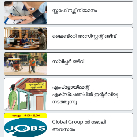
സ്റ്റാഫ് നഴ്സ് നിയമനം
ലൈബ്രറി അസിസ്റ്റന്റ് ഒഴിവ്
സ്വീപ്പര്‍ ഒഴിവ്
എംപ്‌ളോയ്‌മെന്റ്
എക്‌സ്‌ചേഞ്ചില്‍ ഇന്റർവ്യൂ
നടത്തുന്നു
Global Group ൽ ജോലി
അവസരം