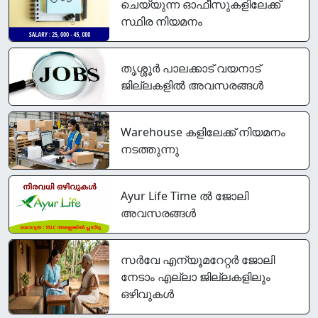
ചെയ്യുന്ന ഓഫീസുകളിലേക്ക്
സ്ഥിര നിയമനം
തൃശ്ശൂർ പാലക്കാട്‌ വയനാട്
ജില്ലകളിൽ അവസരങ്ങൾ
Warehouse കളിലേക്ക് നിയമനം
നടത്തുന്നു
Ayur Life Time ൽ ജോലി
അവസരങ്ങൾ
സര്‍വേ എന്യൂമറേറ്റര്‍ ജോലി
നേടാം എല്ലാ ജില്ലകളിലും
ഒഴിവുകൾ