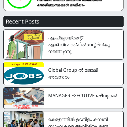
Recent Posts
എംപ്‌ളോയ്‌മെന്റ്
എക്‌സ്‌ചേഞ്ചില്‍ ഇന്റർവ്യൂ
നടത്തുന്നു
Global Group ൽ ജോലി
അവസരം
MANAGER EXECUTIVE ഒഴിവുകൾ
കേരളത്തിൽ ഉടനീളം കമ്പനി
സ്റ്റാഫുകളെ ആവിശ്യം ഉണ്ട്