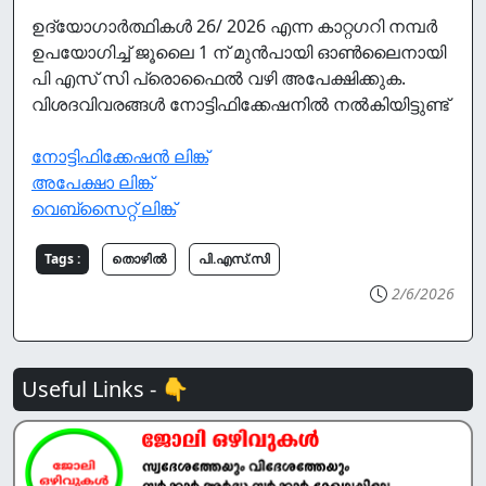
ഉദ്യോഗാർത്ഥികൾ 26/ 2026 എന്ന കാറ്റഗറി നമ്പർ
ഉപയോഗിച്ച് ജൂലൈ 1 ന് മുൻപായി ഓൺലൈനായി
പി എസ് സി പ്രൊഫൈൽ വഴി അപേക്ഷിക്കുക.
വിശദവിവരങ്ങൾ നോട്ടിഫിക്കേഷനിൽ നൽകിയിട്ടുണ്ട്
നോട്ടിഫിക്കേഷൻ ലിങ്ക്
അപേക്ഷാ ലിങ്ക്
വെബ്സൈറ്റ് ലിങ്ക്
Tags :
തൊഴില്‍
പി.എസ്.സി
2/6/2026
Useful Links - 👇