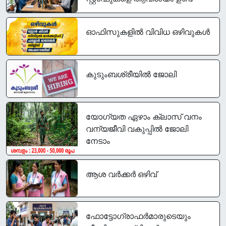
ഓഫിസുകളിൽ വിവിധ ഒഴിവുകൾ
കുടുംബശ്രീയിൽ ജോലി
യോഗ്യത ഏഴാം ക്ലാസ് വനം
വന്യജീവി വകുപ്പിൽ ജോലി
നേടാം
ആശ വർക്കർ ഒഴിവ്
ഫോട്ടോഗ്രാഫര്‍മാരുടെയും