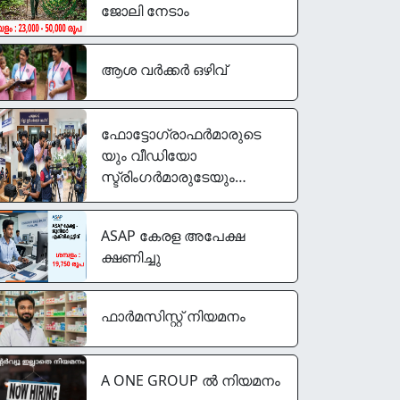
ജോലി നേടാം
ആശ വർക്കർ ഒഴിവ്
ഫോട്ടോഗ്രാഫര്‍മാരുടെ
യും വീഡിയോ
സ്ട്രിംഗര്‍മാരുടേയും
ഒഴിവുകൾ
ASAP കേരള അപേക്ഷ
ക്ഷണിച്ചു
ഫാർമസിസ്റ്റ് നിയമനം
A ONE GROUP ൽ നിയമനം