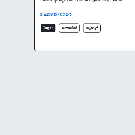
ഫോൺ നമ്പർ
Tags :
തൊഴില്‍
തൃശൂർ