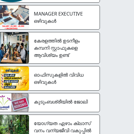
MANAGER EXECUTIVE
ഒഴിവുകൾ
കേരളത്തിൽ ഉടനീളം
കമ്പനി സ്റ്റാഫുകളെ
ആവിശ്യം ഉണ്ട്
ഓഫിസുകളിൽ വിവിധ
ഒഴിവുകൾ
കുടുംബശ്രീയിൽ ജോലി
യോഗ്യത ഏഴാം ക്ലാസ്
വനം വന്യജീവി വകുപ്പിൽ