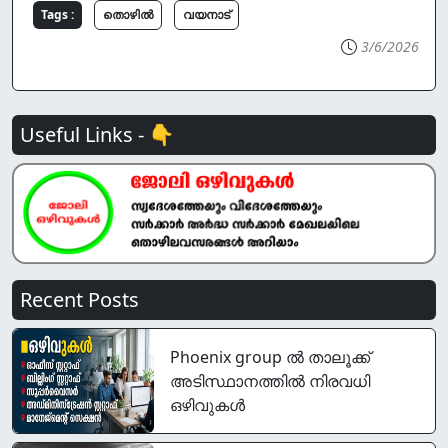
Tags :
തൊഴില്‍
വയനാട്
3/6/2026
Useful Links - 👇
Recent Posts
Phoenix group ൽ താലൂക്ക്
അടിസ്ഥാനത്തിൽ നിരവധി
ഒഴിവുകൾ