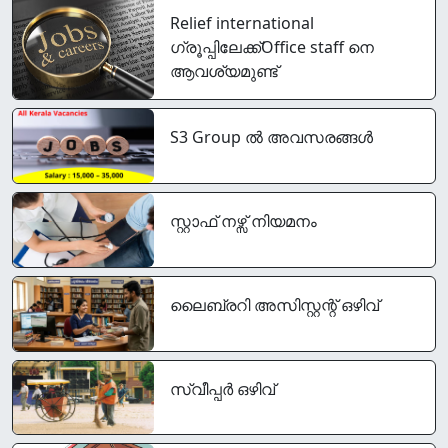
Relief international
ഗ്രൂപ്പിലേക്ക്Office staff നെ
ആവശ്യമുണ്ട്
S3 Group ൽ അവസരങ്ങൾ
സ്റ്റാഫ് നഴ്സ് നിയമനം
ലൈബ്രറി അസിസ്റ്റന്റ് ഒഴിവ്
സ്വീപ്പര്‍ ഒഴിവ്