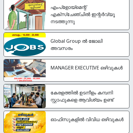
എംപ്‌ളോയ്‌മെന്റ്
എക്‌സ്‌ചേഞ്ചില്‍ ഇന്റർവ്യൂ
നടത്തുന്നു
Global Group ൽ ജോലി
അവസരം
MANAGER EXECUTIVE ഒഴിവുകൾ
കേരളത്തിൽ ഉടനീളം കമ്പനി
സ്റ്റാഫുകളെ ആവിശ്യം ഉണ്ട്
ഓഫിസുകളിൽ വിവിധ ഒഴിവുകൾ