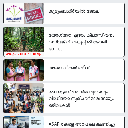
കുടുംബശ്രീയിൽ ജോലി
യോഗ്യത ഏഴാം ക്ലാസ് വനം
വന്യജീവി വകുപ്പിൽ ജോലി
നേടാം
ആശ വർക്കർ ഒഴിവ്
ഫോട്ടോഗ്രാഫര്‍മാരുടെയും
വീഡിയോ സ്ട്രിംഗര്‍മാരുടേയും
ഒഴിവുകൾ
ASAP കേരള അപേക്ഷ ക്ഷണിച്ചു