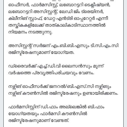
ഓഫീസ‍ർ, ഫാർമസിസ്റ്റ്, ലബോറട്ടറി ടെക്നീഷ്യൻ,
ലബോറട്ടറി അസിസ്റ്റന്റ്, ലേഡി ജിം ട്രെയിനർ,
ക്ലീനിങ് സ്റ്റാഫ്, ഡേറ്റ എൻട്രി ഓപ്പറേറ്റ‍ർ എന്നീ
തസ്തികകളിലേക്ക് താത്കാലികാടിസ്ഥാനത്തിൽ
നിയമനം നടത്തുന്നു.
അസിസ്റ്റന്റ് സർജന് എം.ബി.ബി.എസും ടി.സി.എം.സി
രജിസ്ട്രേഷനുമാണ് യോഗ്യത.
ഡ്രൈവ‍ർക്ക് എച്ച്.ഡി.വി ലൈസൻസും മൂന്ന്
വ‍ർഷത്തെ പ്രവൃത്തിപരിചയവും വേണം.
നഴ്സിങ് ഓഫീസ‍ർക്ക് ജനറൽ/ബി.എസ്.സി നഴ്സിങും
നഴ്സിങ് കൗൺസിൽ രജിസ്ട്രേഷനും ഉണ്ടായിരിക്കണം.
ഫാർമസിസ്റ്റിന് ഡി.ഫാം അല്ലെങ്കിൽ ബി.ഫാം
യോഗ്യതയും ഫാർമസി കൗൺസിൽ
രജിസ്ട്രേഷനുമാണ് വേണ്ടത്.