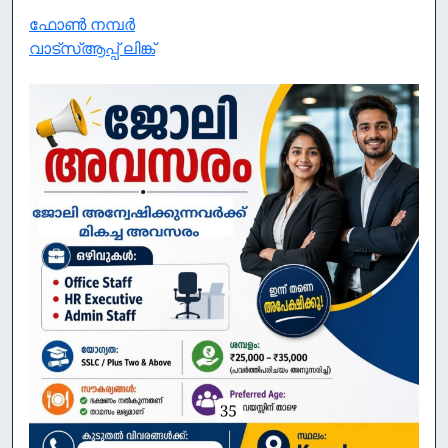
ഫോൺ നമ്പർ
വാട്സ്ആപ്പ് ലിങ്ക്