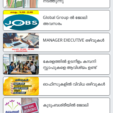
നടത്തുന്നു
Global Group ൽ ജോലി
അവസരം
MANAGER EXECUTIVE ഒഴിവുകൾ
കേരളത്തിൽ ഉടനീളം കമ്പനി
സ്റ്റാഫുകളെ ആവിശ്യം ഉണ്ട്
ഓഫിസുകളിൽ വിവിധ ഒഴിവുകൾ
കുടുംബശ്രീയിൽ ജോലി