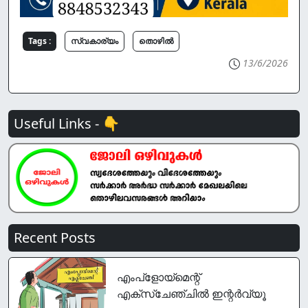
Tags :
സ്വകാര്യം
തൊഴില്‍
13/6/2026
Useful Links - 👇
Recent Posts
എംപ്‌ളോയ്‌മെന്റ്
എക്‌സ്‌ചേഞ്ചില്‍ ഇന്റർവ്യൂ