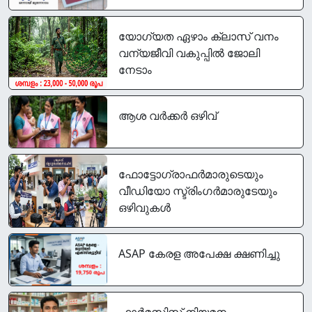
യോഗ്യത ഏഴാം ക്ലാസ് വനം
വന്യജീവി വകുപ്പിൽ ജോലി
നേടാം
ആശ വർക്കർ ഒഴിവ്
ഫോട്ടോഗ്രാഫര്‍മാരുടെയും
വീഡിയോ സ്ട്രിംഗര്‍മാരുടേയും
ഒഴിവുകൾ
ASAP കേരള അപേക്ഷ ക്ഷണിച്ചു
ഫാർമസിസ്റ്റ് നിയമനം