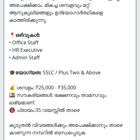
അപേക്ഷിക്കാം. മികച്ച ശമ്പളവും മറ്റ്
ആനുകൂല്യങ്ങളും ഉദ്യോഗാർത്ഥികളെ
കാത്തിരിക്കുന്നു.
📍
ഒഴിവുകൾ:
• Office Staff
• HR Executive
• Admin Staff
🎓
യോഗ്യത:
SSLC / Plus Two & Above
💰 ശമ്പളം: ₹25,000 - ₹35,000
🍱 സൗകര്യങ്ങൾ: ഭക്ഷണവും താമസവും
ലഭ്യമാണ്.
🔞 പ്രായം:35 വയസ്സിൽ താഴെ
കൂടുതൽ വിവരങ്ങൾക്കും അപേക്ഷിക്കാനും താഴെ
കാണുന്ന നമ്പറിൽ ബന്ധപ്പെടുക