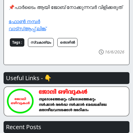
📌പാർടൈം ആയി ജോബ് നോക്കുന്നവർ വിളിക്കരുത്
ഫോൺ നമ്പർ
വാട്സ്ആപ്പ് ലിങ്ക്
Tags :
സ്വകാര്യം
തൊഴില്‍
16/6/2026
Useful Links - 👇
Recent Posts