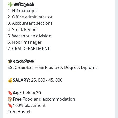
❇️
ഒഴിവുകൾ
1. HR manager
2. Office administrator
3. Accountant sections
4. Stock keeper
5. Warehouse division
6. Floor manager
7. CRM DEPARTMENT
🎓
യോഗ്യത
SSLC അല്ലെങ്കിൽ Plus two, Degree, Diploma
💰
SALARY
: 25, 000 - 45, 000
🔖
Age
: below 30
🏠Free Food and accommodation
🔖100% placement
Free Hostel