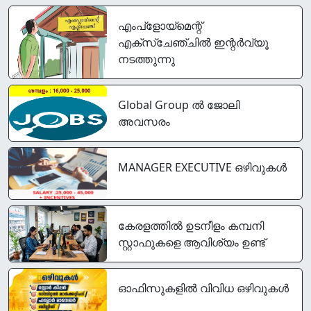
എംപ്‌ളോയ്‌മെന്റ്
എക്‌സ്‌ചേഞ്ചില്‍ ഇന്റർവ്യൂ
നടത്തുന്നു
Global Group ൽ ജോലി
അവസരം
MANAGER EXECUTIVE ഒഴിവുകൾ
കേരളത്തിൽ ഉടനീളം കമ്പനി
സ്റ്റാഫുകളെ ആവിശ്യം ഉണ്ട്
ഓഫിസുകളിൽ വിവിധ ഒഴിവുകൾ