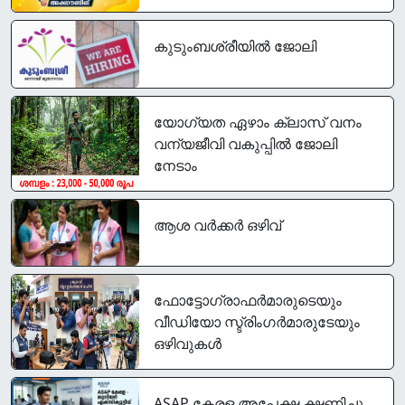
കുടുംബശ്രീയിൽ ജോലി
യോഗ്യത ഏഴാം ക്ലാസ് വനം
വന്യജീവി വകുപ്പിൽ ജോലി
നേടാം
ആശ വർക്കർ ഒഴിവ്
ഫോട്ടോഗ്രാഫര്‍മാരുടെയും
വീഡിയോ സ്ട്രിംഗര്‍മാരുടേയും
ഒഴിവുകൾ
ASAP കേരള അപേക്ഷ ക്ഷണിച്ചു