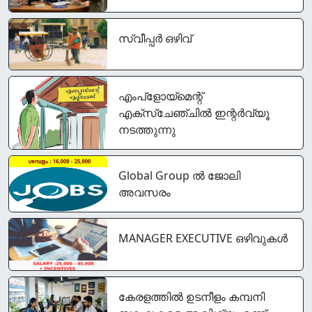
സ്വീപ്പര്‍ ഒഴിവ്
എംപ്‌ളോയ്‌മെന്റ്
എക്‌സ്‌ചേഞ്ചില്‍ ഇന്റർവ്യൂ
നടത്തുന്നു
Global Group ൽ ജോലി
അവസരം
MANAGER EXECUTIVE ഒഴിവുകൾ
കേരളത്തിൽ ഉടനീളം കമ്പനി