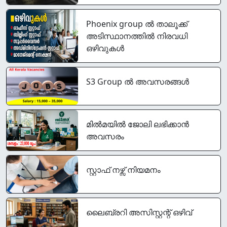
Phoenix group ൽ താലൂക്ക്
അടിസ്ഥാനത്തിൽ നിരവധി
ഒഴിവുകൾ
S3 Group ൽ അവസരങ്ങൾ
മിൽമയിൽ ജോലി ലഭിക്കാൻ
അവസരം
സ്റ്റാഫ് നഴ്സ് നിയമനം
ലൈബ്രറി അസിസ്റ്റന്റ് ഒഴിവ്