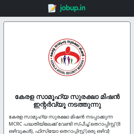
കേരള സാമൂഹ്യ സുരക്ഷാ മിഷൻ
ഇന്റർവ്യൂ നടത്തുന്നു
കേരള സാമൂഹ്യ സുരക്ഷാ മിഷൻ നടപ്പാക്കുന്ന
MCRC പദ്ധതിയിലേക്ക് വേണ്ടി സ്പീച്ച് തെറാപ്പിസ്റ്റ് (8
ഒഴിവുകൾ), ഫിസിയോ തെറാപ്പിസ്റ്റ് (ഒരു ഒഴിവ്)