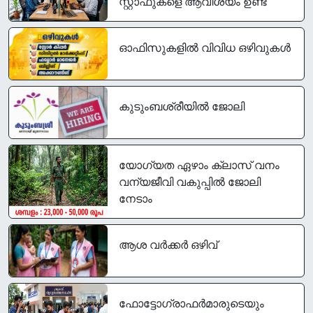
സ്റ്റാഫുകളെ ആവിശ്യം ഉണ്ട്
ഓഫിസുകളിൽ വിവിധ ഒഴിവുകൾ
കുടുംബശ്രീയിൽ ജോലി
യോഗ്യത ഏഴാം ക്ലാസ് വനം
വന്യജീവി വകുപ്പിൽ ജോലി
നേടാം
ആശ വർക്കർ ഒഴിവ്
ഫോട്ടോഗ്രാഫര്‍മാരുടെയും