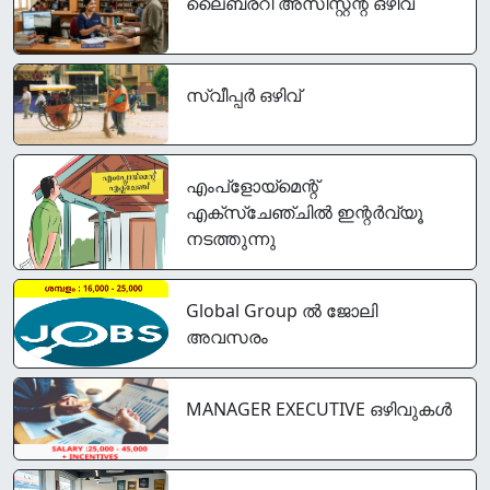
ലൈബ്രറി അസിസ്റ്റന്റ് ഒഴിവ്
സ്വീപ്പര്‍ ഒഴിവ്
എംപ്‌ളോയ്‌മെന്റ്
എക്‌സ്‌ചേഞ്ചില്‍ ഇന്റർവ്യൂ
നടത്തുന്നു
Global Group ൽ ജോലി
അവസരം
MANAGER EXECUTIVE ഒഴിവുകൾ