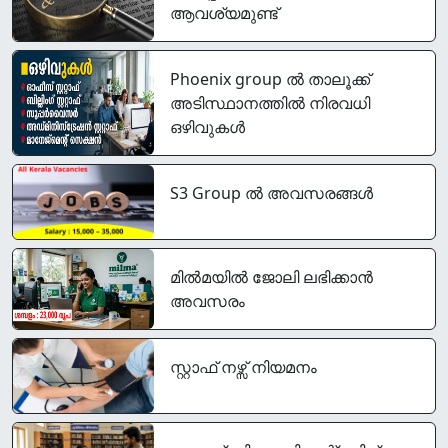
ആവശ്യമുണ്ട്
Phoenix group ൽ താലൂക്ക്
അടിസ്ഥാനത്തിൽ നിരവധി
ഒഴിവുകൾ
S3 Group ൽ അവസരങ്ങൾ
മിൽമയിൽ ജോലി ലഭിക്കാൻ
അവസരം
സ്റ്റാഫ് നഴ്സ് നിയമനം