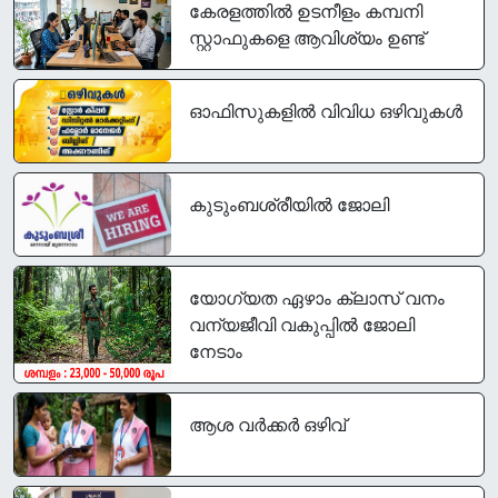
കേരളത്തിൽ ഉടനീളം കമ്പനി
സ്റ്റാഫുകളെ ആവിശ്യം ഉണ്ട്
ഓഫിസുകളിൽ വിവിധ ഒഴിവുകൾ
കുടുംബശ്രീയിൽ ജോലി
യോഗ്യത ഏഴാം ക്ലാസ് വനം
വന്യജീവി വകുപ്പിൽ ജോലി
നേടാം
ആശ വർക്കർ ഒഴിവ്